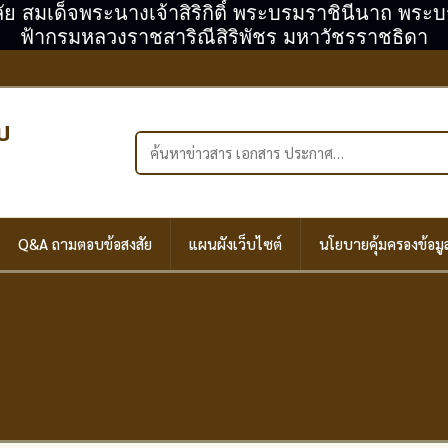
ลัย สมเด็จพระนางเจ้าสิริกิติ์ พระบรมราชินีนาถ พร
ฟ้ากรมหลวงราชสาริณีสิริพัชร มหาวัชรราชธิดา
บ
ค้นหาในเว็บไซต์
Q&A ถามตอบข้อสงสัย
แผนผังเว็บไซต์
นโยบายคุ้มครองข้อมู