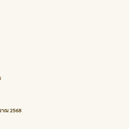
๘
ะมาณ 2568