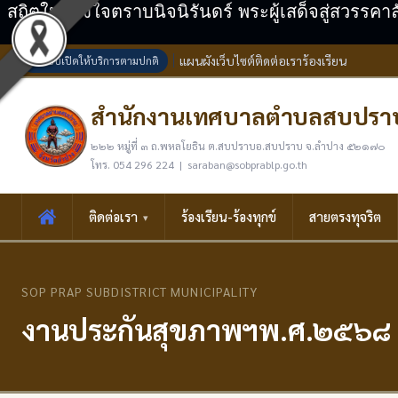
สถิตในดวงใจตราบนิจนิรันดร์ พระผู้เสด็จสู่สวรรคา
แผนผังเว็บไซต์
ติดต่อเรา
ร้องเรียน
ระบบเปิดให้บริการตามปกติ
สำนักงานเทศบาลตำบลสบปรา
๒๒๒ หมู่ที่ ๓ ถ.พหลโยธิน ต.สบปราบอ.สบปราบ จ.ลำปาง ๕๒๑๗๐
โทร. 054 296 224 | saraban@sobprablp.go.th
ติดต่อเรา
ร้องเรียน-ร้องทุกข์
สายตรงทุจริต
SOP PRAP SUBDISTRICT MUNICIPALITY
งานประกันสุขภาพฯพ.ศ.๒๕๖๘