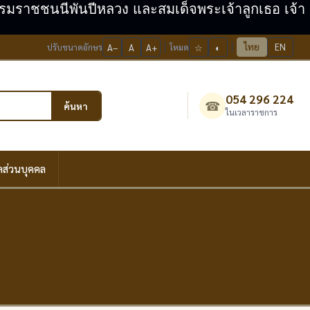
ะบรมราชชนนีพันปีหลวง และสมเด็จพระเจ้าลูกเธอ เจ้า
ไทย
EN
ปรับขนาดอักษร
A−
A
A+
โหมด
☆
◐
054 296 224
☎
ค้นหา
ในเวลาราชการ
ลส่วนบุคคล