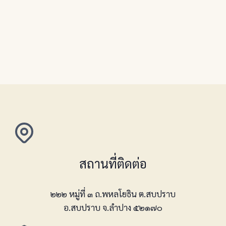
สถานที่ติดต่อ
๒๒๒ หมู่ที่ ๓ ถ.พหลโยธิน ต.สบปราบ
อ.สบปราบ จ.ลำปาง ๕๒๑๗๐