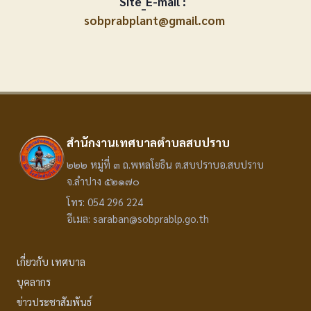
Site_E-mail :
sobprabplant@gmail.com
สำนักงานเทศบาลตำบลสบปราบ
๒๒๒ หมู่ที่ ๓ ถ.พหลโยธิน ต.สบปราบอ.สบปราบ
จ.ลำปาง ๕๒๑๗๐
โทร: 054 296 224
อีเมล: saraban@sobprablp.go.th
เกี่ยวกับ เทศบาล
บุคลากร
ข่าวประชาสัมพันธ์