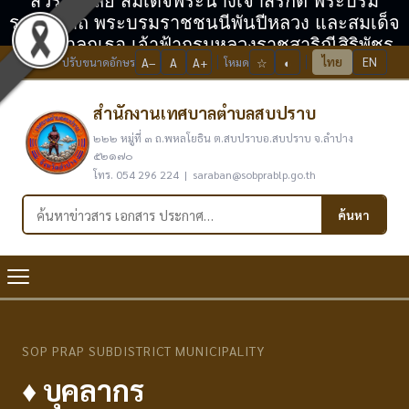
สวรรคาลัย สมเด็จพระนางเจ้าสิริกิติ์ พระบรม
ราชินีนาถ พระบรมราชชนนีพันปีหลวง และสมเด็จ
พระเจ้าลูกเธอ เจ้าฟ้ากรมหลวงราชสาริณีสิริพัชร
ไทย
EN
ปรับขนาดอักษร
A−
A
A+
โหมด
☆
◐
มหาวัชรราชธิดา
สำนักงานเทศบาลตำบลสบปราบ
๒๒๒ หมู่ที่ ๓ ถ.พหลโยธิน ต.สบปราบอ.สบปราบ จ.ลำปาง
๕๒๑๗๐
โทร. 054 296 224 | saraban@sobprablp.go.th
ค้นหาในเว็บไซต์
ค้นหา
SOP PRAP SUBDISTRICT MUNICIPALITY
♦ บุคลากร