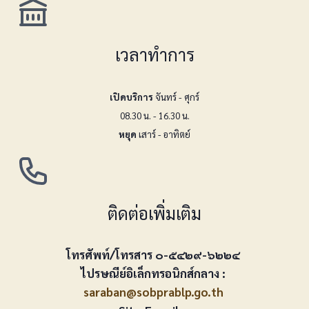
เวลาทำการ
เปิดบริการ
จันทร์ - ศุกร์
08.30 น. - 16.30 น.
หยุด
เสาร์ - อาทิตย์
ติดต่อเพิ่มเติม
โทรศัพท์/โทรสาร ๐-๕๔๒๙-๖๒๒๔
ไปรษณีย์อิเล็กทรอนิกส์กลาง :
saraban@sobprablp.go.th