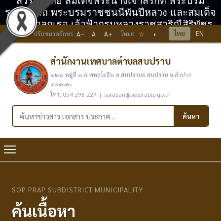
สวรรคาลัย สมเด็จพระนางเจ้าสิริกิติ์ พระบรม
ราชินีนาถ พระบรมราชชนนีพันปีหลวง และสมเด็จ
พระเจ้าลูกเธอ เจ้าฟ้ากรมหลวงราชสาริณีสิริพัชร
ไทย
EN
ปรับขนาดอักษร
A−
A
A+
โหมด
☆
◐
มหาวัชรราชธิดา
สำนักงานเทศบาลตำบลสบปราบ
๒๒๒ หมู่ที่ ๓ ถ.พหลโยธิน ต.สบปราบอ.สบปราบ จ.ลำปาง
๕๒๑๗๐
โทร. 054 296 224 | saraban@sobprablp.go.th
ค้นหาในเว็บไซต์
ค้นหา
SOP PRAP SUBDISTRICT MUNICIPALITY
ค้นเนื้อหา