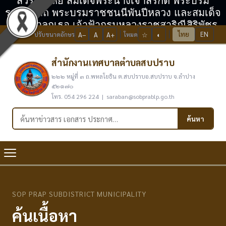
สวรรคาลัย สมเด็จพระนางเจ้าสิริกิติ์ พระบรม
ราชินีนาถ พระบรมราชชนนีพันปีหลวง และสมเด็จ
พระเจ้าลูกเธอ เจ้าฟ้ากรมหลวงราชสาริณีสิริพัชร
ไทย
EN
ปรับขนาดอักษร
A−
A
A+
โหมด
☆
◐
มหาวัชรราชธิดา
สำนักงานเทศบาลตำบลสบปราบ
๒๒๒ หมู่ที่ ๓ ถ.พหลโยธิน ต.สบปราบอ.สบปราบ จ.ลำปาง
๕๒๑๗๐
โทร. 054 296 224 | saraban@sobprablp.go.th
ค้นหาในเว็บไซต์
ค้นหา
SOP PRAP SUBDISTRICT MUNICIPALITY
ค้นเนื้อหา