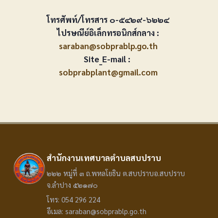
โทรศัพท์/โทรสาร ๐-๕๔๒๙-๖๒๒๔
ไปรษณีย์อิเล็กทรอนิกส์กลาง :
saraban@sobprablp.go.th
Site_E-mail :
sobprabplant@gmail.com
สำนักงานเทศบาลตำบลสบปราบ
๒๒๒ หมู่ที่ ๓ ถ.พหลโยธิน ต.สบปราบอ.สบปราบ
จ.ลำปาง ๕๒๑๗๐
โทร: 054 296 224
อีเมล: saraban@sobprablp.go.th