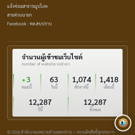
แจ้งซ่อมสาธารณูปโภค
สายด่วนนายก
Facebook : ทต.สบปราบ
จำนวนผู้เข้าชมเว็บไซต์
number of website visitors
3
63
1,074
1,418
ขณะนี้
วันนี้
สัปดาห์นี้
เดือนนี้
12,287
12,287
ปีนี้
ทั้งหมด
© 2026 สำนักงานเทศบาลตำบลสบปราบ — สงวนลิขสิทธิ์ทุกประการ