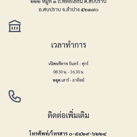
๒๒๒ หมู่ที่ ๓ ถ.พหลโยธิน ต.สบปราบ
อ.สบปราบ จ.ลำปาง ๕๒๑๗๐
เวลาทำการ
เปิดบริการ
จันทร์ - ศุกร์
08.30 น. - 16.30 น.
หยุด
เสาร์ - อาทิตย์
ติดต่อเพิ่มเติม
โทรศัพท์/โทรสาร ๐-๕๔๒๙-๖๒๒๔