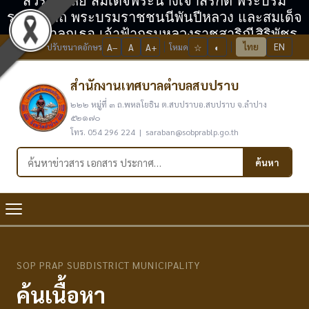
สวรรคาลัย สมเด็จพระนางเจ้าสิริกิติ์ พระบรม
ราชินีนาถ พระบรมราชชนนีพันปีหลวง และสมเด็จ
พระเจ้าลูกเธอ เจ้าฟ้ากรมหลวงราชสาริณีสิริพัชร
ไทย
EN
ปรับขนาดอักษร
A−
A
A+
โหมด
☆
◐
มหาวัชรราชธิดา
สำนักงานเทศบาลตำบลสบปราบ
๒๒๒ หมู่ที่ ๓ ถ.พหลโยธิน ต.สบปราบอ.สบปราบ จ.ลำปาง
๕๒๑๗๐
โทร. 054 296 224 | saraban@sobprablp.go.th
ค้นหาในเว็บไซต์
ค้นหา
SOP PRAP SUBDISTRICT MUNICIPALITY
ค้นเนื้อหา