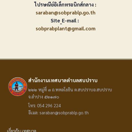
ไปรษณีย์อิเล็กทรอนิกส์กลาง :
saraban@sobprablp.go.th
Site_E-mail :
sobprabplant@gmail.com
สำนักงานเทศบาลตำบลสบปราบ
๒๒๒ หมู่ที่ ๓ ถ.พหลโยธิน ต.สบปราบอ.สบปราบ
จ.ลำปาง ๕๒๑๗๐
โทร: 054 296 224
อีเมล: saraban@sobprablp.go.th
เกี่ยวกับ เทศบาล