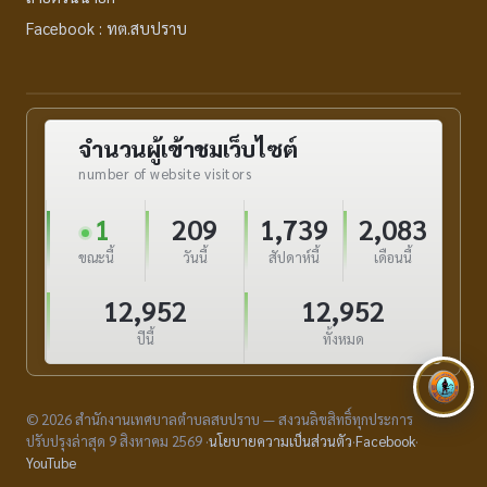
Facebook : ทต.สบปราบ
จำนวนผู้เข้าชมเว็บไซต์
number of website visitors
1
209
1,739
2,083
ขณะนี้
วันนี้
สัปดาห์นี้
เดือนนี้
12,952
12,952
ปีนี้
ทั้งหมด
© 2026 สำนักงานเทศบาลตำบลสบปราบ — สงวนลิขสิทธิ์ทุกประการ
ปรับปรุงล่าสุด 9 สิงหาคม 2569 ·
นโยบายความเป็นส่วนตัว
·
Facebook
·
YouTube