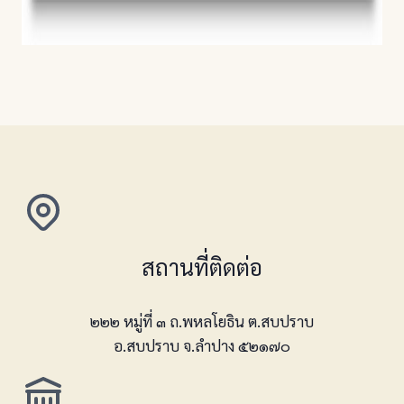
สถานที่ติดต่อ
๒๒๒ หมู่ที่ ๓ ถ.พหลโยธิน ต.สบปราบ
อ.สบปราบ จ.ลำปาง ๕๒๑๗๐