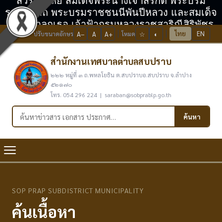
สวรรคาลัย สมเด็จพระนางเจ้าสิริกิติ์ พระบรม
ราชินีนาถ พระบรมราชชนนีพันปีหลวง และสมเด็จ
พระเจ้าลูกเธอ เจ้าฟ้ากรมหลวงราชสาริณีสิริพัชร
ไทย
EN
ปรับขนาดอักษร
A−
A
A+
โหมด
☆
◐
มหาวัชรราชธิดา
สำนักงานเทศบาลตำบลสบปราบ
๒๒๒ หมู่ที่ ๓ ถ.พหลโยธิน ต.สบปราบอ.สบปราบ จ.ลำปาง
๕๒๑๗๐
โทร. 054 296 224 | saraban@sobprablp.go.th
ค้นหาในเว็บไซต์
ค้นหา
SOP PRAP SUBDISTRICT MUNICIPALITY
ค้นเนื้อหา