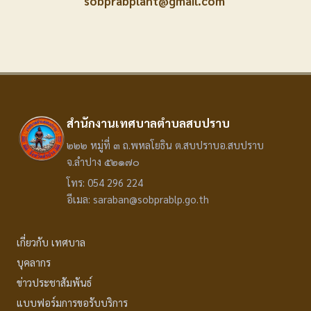
sobprabplant@gmail.com
สำนักงานเทศบาลตำบลสบปราบ
๒๒๒ หมู่ที่ ๓ ถ.พหลโยธิน ต.สบปราบอ.สบปราบ
จ.ลำปาง ๕๒๑๗๐
โทร: 054 296 224
อีเมล: saraban@sobprablp.go.th
เกี่ยวกับ เทศบาล
บุคลากร
ข่าวประชาสัมพันธ์
แบบฟอร์มการขอรับบริการ