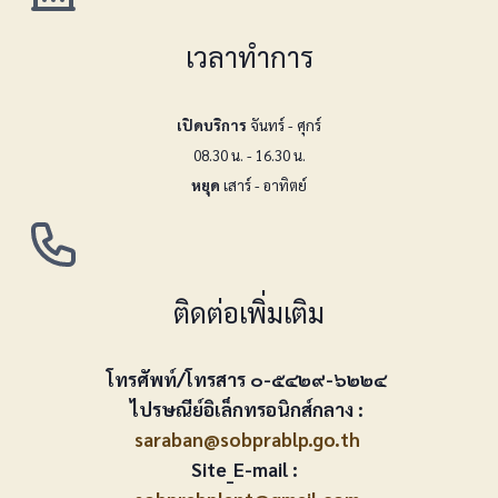
เวลาทำการ
เปิดบริการ
จันทร์ - ศุกร์
08.30 น. - 16.30 น.
หยุด
เสาร์ - อาทิตย์
ติดต่อเพิ่มเติม
โทรศัพท์/โทรสาร ๐-๕๔๒๙-๖๒๒๔
ไปรษณีย์อิเล็กทรอนิกส์กลาง :
saraban@sobprablp.go.th
Site_E-mail :