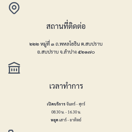
สถานที่ติดต่อ
๒๒๒ หมู่ที่ ๓ ถ.พหลโยธิน ต.สบปราบ
อ.สบปราบ จ.ลำปาง ๕๒๑๗๐
เวลาทำการ
เปิดบริการ
จันทร์ - ศุกร์
08.30 น. - 16.30 น.
หยุด
เสาร์ - อาทิตย์