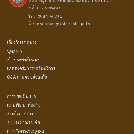
๒๒๒ หมู่ที่ ๓ ถ.พหลโยธิน ต.สบปราบอ.สบปราบ
จ.ลำปาง ๕๒๑๗๐
โทร: 054 296 224
อีเมล: saraban@sobprablp.go.th
เกี่ยวกับ เทศบาล
บุคลากร
ข่าวประชาสัมพันธ์
แบบฟอร์มการขอรับบริการ
Q&A ถามตอบข้อสงสัย
การประเมิน ITA
แผนพัฒนาท้องถิ่น
งานกิจการสภา
งบประมาณรายจ่าย
การบริหารงานบุคคล