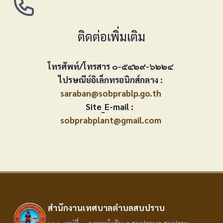
ติดต่อเพิ่มเติม
โทรศัพท์/โทรสาร ๐-๕๔๒๙-๖๒๒๔
ไปรษณีย์อิเล็กทรอนิกส์กลาง :
saraban@sobprablp.go.th
Site_E-mail :
sobprabplant@gmail.com
สำนักงานเทศบาลตำบลสบปราบ