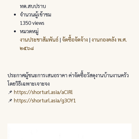
ทต.สบปราบ
จำนวนผู้เข้าชม
1350 views
หมวดหมู่
งานประชาสัมพันธ์
|
จัดซื้อจัดจ้าง
|
งานกองคลัง พ.ศ.
๒๕๖๘
ประกาศผู้ชนะการเสนอราคา ค่าจัดซื้อวัสดุงานบ้านงานครัว
โดยวิธีเฉพาะเจาะจง
📌
https://shorturl.asia/aCiRl
📌
https://shorturl.asia/g3OY1