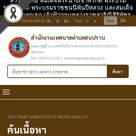
สวรรคาลัย สมเด็จพระนางเจ้าสิริกิติ์ พระบรม
ราชินีนาถ พระบรมราชชนนีพันปีหลวง และสมเด็จ
พระเจ้าลูกเธอ เจ้าฟ้ากรมหลวงราชสาริณีสิริพัชร
ไทย
EN
ปรับขนาดอักษร
A−
A
A+
โหมด
☆
◐
มหาวัชรราชธิดา
สำนักงานเทศบาลตำบลสบปราบ
๒๒๒ หมู่ที่ ๓ ถ.พหลโยธิน ต.สบปราบอ.สบปราบ จ.ลำปาง
๕๒๑๗๐
โทร. 054 296 224 | saraban@sobprablp.go.th
ค้นหาในเว็บไซต์
ค้นหา
SOP PRAP SUBDISTRICT MUNICIPALITY
ค้นเนื้อหา