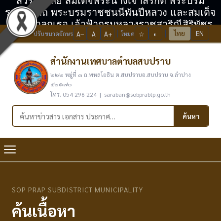
สวรรคาลัย สมเด็จพระนางเจ้าสิริกิติ์ พระบรม
ราชินีนาถ พระบรมราชชนนีพันปีหลวง และสมเด็จ
พระเจ้าลูกเธอ เจ้าฟ้ากรมหลวงราชสาริณีสิริพัชร
ไทย
EN
ปรับขนาดอักษร
A−
A
A+
โหมด
☆
◐
มหาวัชรราชธิดา
สำนักงานเทศบาลตำบลสบปราบ
๒๒๒ หมู่ที่ ๓ ถ.พหลโยธิน ต.สบปราบอ.สบปราบ จ.ลำปาง
๕๒๑๗๐
โทร. 054 296 224 | saraban@sobprablp.go.th
ค้นหาในเว็บไซต์
ค้นหา
SOP PRAP SUBDISTRICT MUNICIPALITY
ค้นเนื้อหา