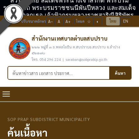
สวรรคาลัย สมเด็จพระนางเจ้าสิริกิติ์ พระบรม
ราชินีนาถ พระบรมราชชนนีพันปีหลวง และสมเด็จ
พระเจ้าลูกเธอ เจ้าฟ้ากรมหลวงราชสาริณีสิริพัชร
ไทย
EN
ปรับขนาดอักษร
A−
A
A+
โหมด
☆
◐
มหาวัชรราชธิดา
สำนักงานเทศบาลตำบลสบปราบ
๒๒๒ หมู่ที่ ๓ ถ.พหลโยธิน ต.สบปราบอ.สบปราบ จ.ลำปาง
๕๒๑๗๐
โทร. 054 296 224 | saraban@sobprablp.go.th
ค้นหาในเว็บไซต์
ค้นหา
SOP PRAP SUBDISTRICT MUNICIPALITY
ค้นเนื้อหา