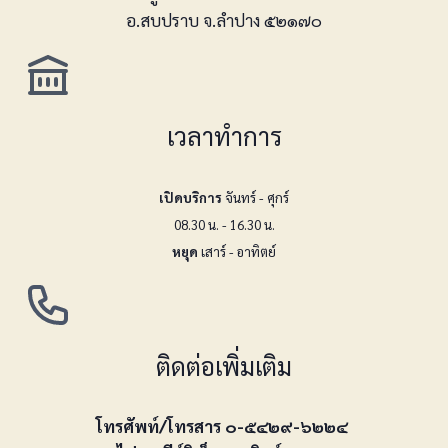
อ.สบปราบ จ.ลำปาง ๕๒๑๗๐
เวลาทำการ
เปิดบริการ
จันทร์ - ศุกร์
08.30 น. - 16.30 น.
หยุด
เสาร์ - อาทิตย์
ติดต่อเพิ่มเติม
โทรศัพท์/โทรสาร ๐-๕๔๒๙-๖๒๒๔