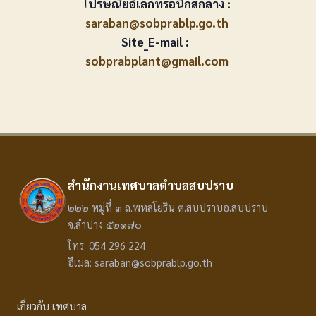
ไปรษณีย์อิเล็กทรอนิกส์กลาง :
saraban@sobprablp.go.th
Site_E-mail :
sobprabplant@gmail.com
สำนักงานเทศบาลตำบลสบปราบ
๒๒๒ หมู่ที่ ๓ ถ.พหลโยธิน ต.สบปราบอ.สบปราบ
จ.ลำปาง ๕๒๑๗๐
โทร: 054 296 224
อีเมล: saraban@sobprablp.go.th
เกี่ยวกับ เทศบาล