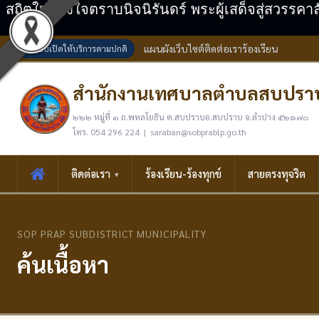
สถิตในดวงใจตราบนิจนิรันดร์ พระผู้เสด็จสู่สวรรคา
แผนผังเว็บไซต์
ติดต่อเรา
ร้องเรียน
ระบบเปิดให้บริการตามปกติ
สำนักงานเทศบาลตำบลสบปรา
๒๒๒ หมู่ที่ ๓ ถ.พหลโยธิน ต.สบปราบอ.สบปราบ จ.ลำปาง ๕๒๑๗๐
โทร. 054 296 224 | saraban@sobprablp.go.th
ติดต่อเรา
ร้องเรียน-ร้องทุกข์
สายตรงทุจริต
SOP PRAP SUBDISTRICT MUNICIPALITY
ค้นเนื้อหา