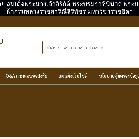
ลัย สมเด็จพระนางเจ้าสิริกิติ์ พระบรมราชินีนาถ พร
ฟ้ากรมหลวงราชสาริณีสิริพัชร มหาวัชรราชธิดา
บ
ค้นหาในเว็บไซต์
Q&A ถามตอบข้อสงสัย
แผนผังเว็บไซต์
นโยบายคุ้มครองข้อมู