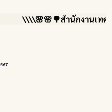
\\\\🌸🌸🌳สำนักงานเทศบาลตำบลส
2567