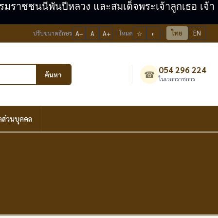
ะบรมราชชนนีพันปีหลวง และสมเด็จพระเจ้าลูกเธอ เจ้า
ไทย
EN
ปรับขนาดอักษร
A−
A
A+
โหมด
☆
◐
054 296 224
☎
ค้นหา
ในเวลาราชการ
ลส่วนบุคคล