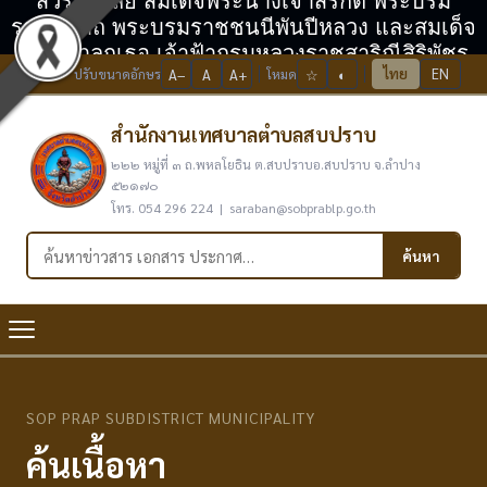
สวรรคาลัย สมเด็จพระนางเจ้าสิริกิติ์ พระบรม
ราชินีนาถ พระบรมราชชนนีพันปีหลวง และสมเด็จ
พระเจ้าลูกเธอ เจ้าฟ้ากรมหลวงราชสาริณีสิริพัชร
ไทย
EN
ปรับขนาดอักษร
A−
A
A+
โหมด
☆
◐
มหาวัชรราชธิดา
สำนักงานเทศบาลตำบลสบปราบ
๒๒๒ หมู่ที่ ๓ ถ.พหลโยธิน ต.สบปราบอ.สบปราบ จ.ลำปาง
๕๒๑๗๐
โทร. 054 296 224 | saraban@sobprablp.go.th
ค้นหาในเว็บไซต์
ค้นหา
SOP PRAP SUBDISTRICT MUNICIPALITY
ค้นเนื้อหา