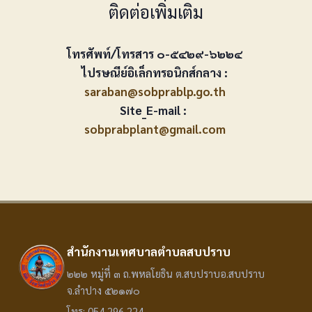
ติดต่อเพิ่มเติม
โทรศัพท์/โทรสาร ๐-๕๔๒๙-๖๒๒๔
ไปรษณีย์อิเล็กทรอนิกส์กลาง :
saraban@sobprablp.go.th
Site_E-mail :
sobprabplant@gmail.com
สำนักงานเทศบาลตำบลสบปราบ
๒๒๒ หมู่ที่ ๓ ถ.พหลโยธิน ต.สบปราบอ.สบปราบ
จ.ลำปาง ๕๒๑๗๐
โทร: 054 296 224