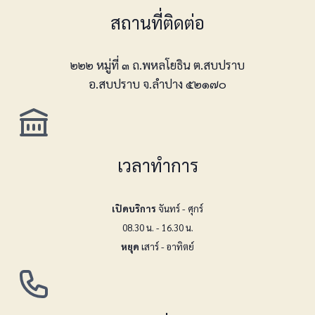
สถานที่ติดต่อ
๒๒๒ หมู่ที่ ๓ ถ.พหลโยธิน ต.สบปราบ
อ.สบปราบ จ.ลำปาง ๕๒๑๗๐
เวลาทำการ
เปิดบริการ
จันทร์ - ศุกร์
08.30 น. - 16.30 น.
หยุด
เสาร์ - อาทิตย์