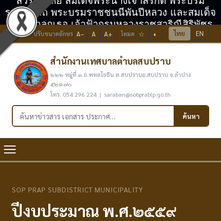
สวรรคาลัย สมเด็จพระนางเจ้าสิริกิติ์ พระบรม
ราชินีนาถ พระบรมราชชนนีพันปีหลวง และสมเด็จ
พระเจ้าลูกเธอ เจ้าฟ้ากรมหลวงราชสาริณีสิริพัชร
ไทย
EN
ปรับขนาดอักษร
A−
A
A+
โหมด
☆
◐
มหาวัชรราชธิดา
สำนักงานเทศบาลตำบลสบปราบ
๒๒๒ หมู่ที่ ๓ ถ.พหลโยธิน ต.สบปราบอ.สบปราบ จ.ลำปาง
๕๒๑๗๐
โทร. 054 296 224 | saraban@sobprablp.go.th
ค้นหาในเว็บไซต์
ค้นหา
SOP PRAP SUBDISTRICT MUNICIPALITY
ปีงบประมาณ พ.ศ.๒๕๕๙