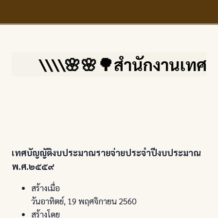
\\\\🌸🌸🌳สำนักงานเทศบาลต
เทศบัญญัติงบประมาณรายจ่ายประจำปีงบประมาณ
พ.ศ.๒๕๕๙
สร้างเมื่อ
วันอาทิตย์, 19 พฤศจิกายน 2560
สร้างโดย