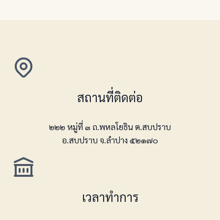
สถานที่ติดต่อ
๒๒๒ หมู่ที่ ๓ ถ.พหลโยธิน ต.สบปราบ
อ.สบปราบ จ.ลำปาง ๕๒๑๗๐
เวลาทำการ