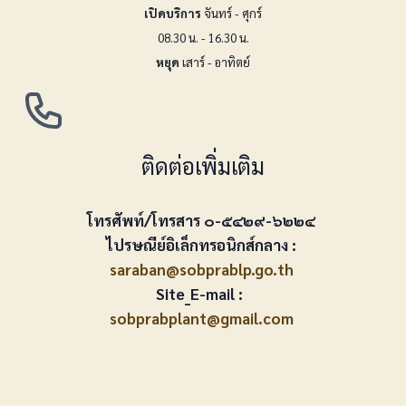
เปิดบริการ
จันทร์ - ศุกร์
08.30 น. - 16.30 น.
หยุด
เสาร์ - อาทิตย์
ติดต่อเพิ่มเติม
โทรศัพท์/โทรสาร ๐-๕๔๒๙-๖๒๒๔
ไปรษณีย์อิเล็กทรอนิกส์กลาง :
saraban@sobprablp.go.th
Site_E-mail :
sobprabplant@gmail.com