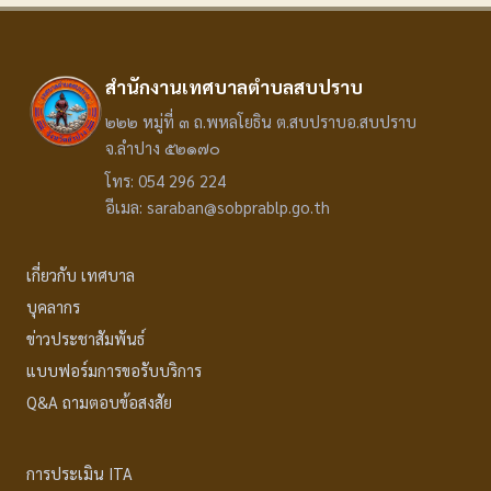
สำนักงานเทศบาลตำบลสบปราบ
๒๒๒ หมู่ที่ ๓ ถ.พหลโยธิน ต.สบปราบอ.สบปราบ
จ.ลำปาง ๕๒๑๗๐
โทร: 054 296 224
อีเมล: saraban@sobprablp.go.th
เกี่ยวกับ เทศบาล
บุคลากร
ข่าวประชาสัมพันธ์
แบบฟอร์มการขอรับบริการ
Q&A ถามตอบข้อสงสัย
การประเมิน ITA