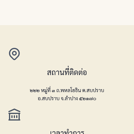
สถานที่ติดต่อ
๒๒๒ หมู่ที่ ๓ ถ.พหลโยธิน ต.สบปราบ
อ.สบปราบ จ.ลำปาง ๕๒๑๗๐
เวลาทำการ