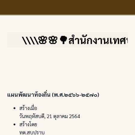
\\\\🌸🌸🌳สำนักงานเทศบาลตำบ
แผนพัฒนาท้องถิ่น (พ.ศ.๒๕๖๖-๒๕๗๐)
สร้างเมื่อ
วันพฤหัสบดี, 21 ตุลาคม 2564
สร้างโดย
ทต.สบปราบ