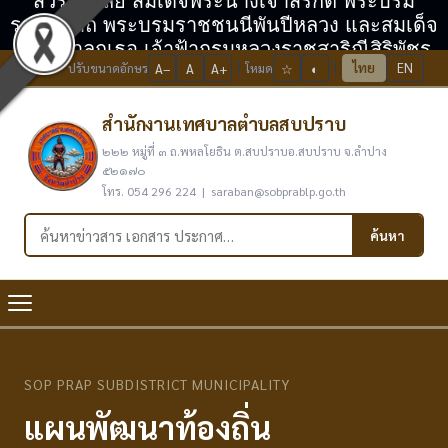
สวรรคาลัย สมเด็จพระนางเจ้าสิริกิติ์ พระบรม
ราชินีนาถ พระบรมราชชนนีพันปีหลวง และสมเด็จ
พระเจ้าลูกเธอ เจ้าฟ้ากรมหลวงราชสาริณีสิริพัชร
ไทย
EN
ปรับขนาดอักษร
A−
A
A+
โหมด
☆
◐
มหาวัชรราชธิดา
สำนักงานเทศบาลตำบลสบปราบ
๒๒๒ หมู่ที่ ๓ ถ.พหลโยธิน ต.สบปราบอ.สบปราบ จ.ลำปาง
๕๒๑๗๐
โทร. 054 296 224 | saraban@sobprablp.go.th
ค้นหาในเว็บไซต์
ค้นหา
SOP PRAP SUBDISTRICT MUNICIPALITY
แผนพัฒนาท้องถิ่น