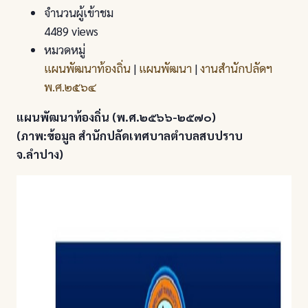
จำนวนผู้เข้าชม
4489 views
หมวดหมู่
แผนพัฒนาท้องถิ่น
|
แผนพัฒนา
|
งานสำนักปลัดฯ
พ.ศ.๒๕๖๔
แผนพัฒนาท้องถิ่น (พ.ศ.๒๕๖๖-๒๕๗๐)
(ภาพ:ข้อมูล สำนักปลัดเทศบาลตำบลสบปราบ
จ.ลำปาง)