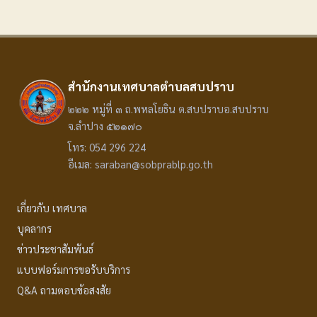
สำนักงานเทศบาลตำบลสบปราบ
๒๒๒ หมู่ที่ ๓ ถ.พหลโยธิน ต.สบปราบอ.สบปราบ
จ.ลำปาง ๕๒๑๗๐
โทร: 054 296 224
อีเมล: saraban@sobprablp.go.th
เกี่ยวกับ เทศบาล
บุคลากร
ข่าวประชาสัมพันธ์
แบบฟอร์มการขอรับบริการ
Q&A ถามตอบข้อสงสัย